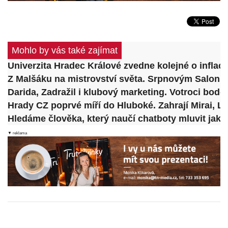
Mohlo by vás také zajímat
Univerzita Hradec Králové zvedne kolejné o inflaci
Z Malšáku na mistrovství světa. Srpnovým Salonk
Darida, Zadražil i klubový marketing. Votroci bodo
Hrady CZ poprvé míří do Hluboké. Zahrají Mirai, La
Hledáme člověka, který naučí chatboty mluvit jako 
▼ reklama