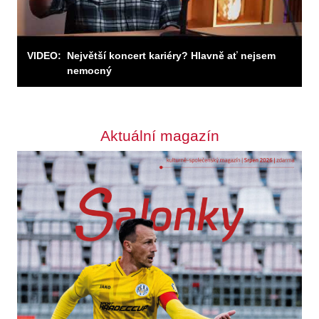
Odebírat
VIDEO:
Největší koncert kariéry? Hlavně ať nejsem
nemocný
Aktuální magazín