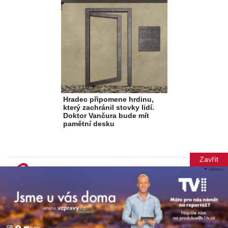
Hradec připomene hrdinu,
který zachránil stovky lidí.
Doktor Vančura bude mít
pamětní desku
Zavřít
▼ reklama
© Copyright 2012-2026 TN Média s.r.o.
Při poskytování služeb nám pomáhají soubory cookie. Vytvořila
Xantipa Agency s.r.o.
.
Mapa webu
Redakce