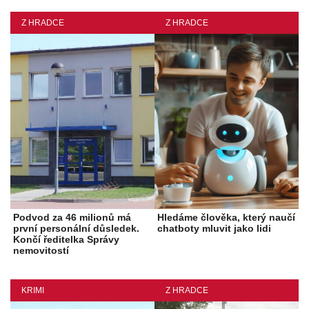
Z HRADCE
Z HRADCE
Podvod za 46 milionů má
Hledáme člověka, který naučí
první personální důsledek.
chatboty mluvit jako lidi
Končí ředitelka Správy
nemovitostí
KRIMI
Z HRADCE