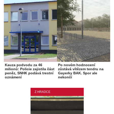
Kauza podvodu za 46
Po novém hodnocení
milionů: Policie zajistila část
zůstává vítězem tendru na
peněz, SNHK podává trestní
Gayerky BAK. Spor ale
oznámení
nekončí
Z HRADCE