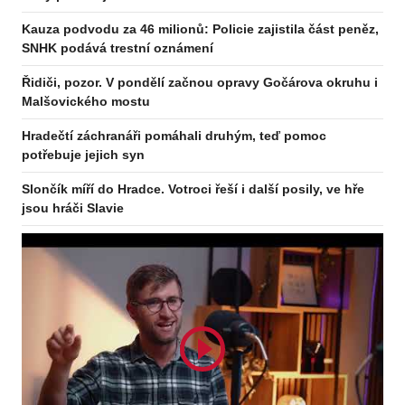
Kauza podvodu za 46 milionů: Policie zajistila část peněz,
SNHK podává trestní oznámení
Řidiči, pozor. V pondělí začnou opravy Gočárova okruhu i
Malšovického mostu
Hradečtí záchranáři pomáhali druhým, teď pomoc
potřebuje jejich syn
Slončík míří do Hradce. Votroci řeší i další posily, ve hře
jsou hráči Slavie
Odebírejte zpravodaj