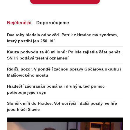
Nejčtenější
Doporučujeme
Dva roky hledala odpověď. Patrik z Hradce má syndrom,
který postihl jen 250 lidí
Kauza podvodu za 46 milionů: Policie zajistila část peněz,
SNHK podává trestní oznámení
Řidiči, pozor. V pondělí začnou opravy Gočárova okruhu i
Malšovického mostu
Hradečtí záchranáři pomáhali druhým, teď pomoc
potřebuje jejich syn
Slončík míří do Hradce. Votroci řeší i další posily, ve hře
jsou hráči Slavie