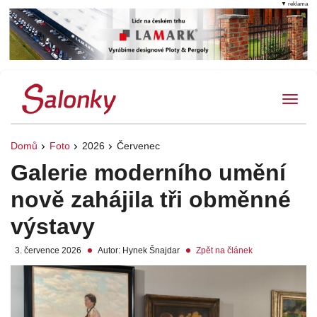
▼ reklama
Tog
Domů
Foto
2026
Červenec
Galerie moderního umění
nově zahájila tři obměnné
výstavy
3. července 2026
Autor: Hynek Šnajdar
Zpět na článek