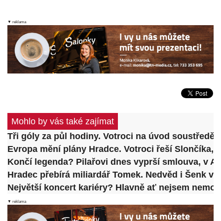
▼ reklama
Mohlo by vás také zajímat
Tři góly za půl hodiny. Votroci na úvod soustředěn
Evropa mění plány Hradce. Votroci řeší Slončíka, 
Končí legenda? Pilařovi dnes vyprší smlouva, v 
Hradec přebírá miliardář Tomek. Nedvěd i Šenk ve
Největší koncert kariéry? Hlavně ať nejsem nemo
▼ reklama