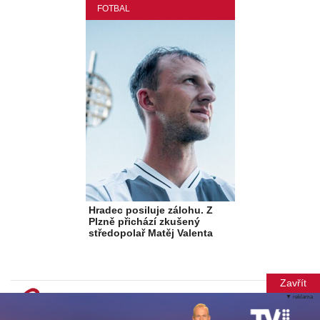
FOTBAL
Hradec posiluje zálohu. Z
Plzně přichází zkušený
středopolař Matěj Valenta
Zavřít
▼ reklama
© Copyright 2012-2026 TN Média s.r.o.