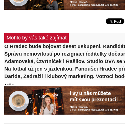
Mohlo by vás také zajímat
O Hradec bude bojovat deset uskupení. Kandidátk
Správu nemovitostí po rezignaci ředitelky dočasn
Adamovská, Čtvrtníček i Rašilov. Studio DVA se vr
Na fotbal už jen s jízdenkou. Fanoušci Hradce př
Darida, Zadražil i klubový marketing. Votroci bodo
▼ reklama