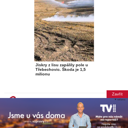
Jiskry z lisu zapálily pole u
Třebechovic. Škoda je 1,5
milionu
Zavřít
▼ reklama
© Copyright 2012-2026 TN Média s.r.o.
Při poskytování služeb nám pomáhají soubory cookie. Vytvořila
Xantipa Agency s.r.o.
.
Mapa webu
Redakce