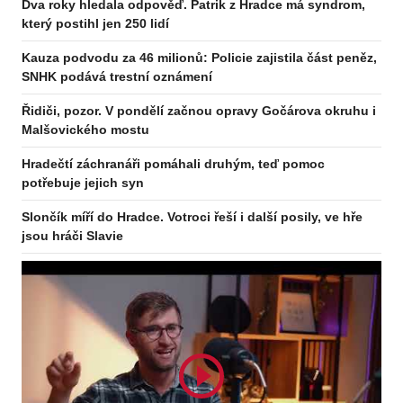
Dva roky hledala odpověď. Patrik z Hradce má syndrom,
který postihl jen 250 lidí
Kauza podvodu za 46 milionů: Policie zajistila část peněz,
SNHK podává trestní oznámení
Řidiči, pozor. V pondělí začnou opravy Gočárova okruhu i
Malšovického mostu
Odebírejte zpravodaj
Hradečtí záchranáři pomáhali druhým, teď pomoc
potřebuje jejich syn
Slončík míří do Hradce. Votroci řeší i další posily, ve hře
jsou hráči Slavie
Odebírat