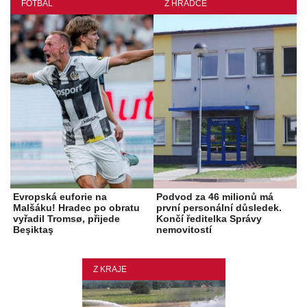
FOTBAL
Z HRADCE
Evropská euforie na
Podvod za 46 milionů má
Malšáku! Hradec po obratu
první personální důsledek.
vyřadil Tromsø, přijede
Končí ředitelka Správy
Beşiktaş
nemovitostí
Z KRAJE