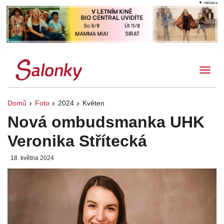
▼ reklama
Tog
Domů
Foto
2024
Květen
Nová ombudsmanka UHK
Veronika Střítecká
18. května 2024