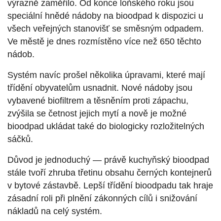
výrazně zaměřilo. Od konce loňského roku jsou
speciální hnědé nádoby na bioodpad k dispozici u
všech veřejných stanovišť se směsným odpadem.
Ve městě je dnes rozmístěno více než 650 těchto
nádob.
Systém navíc prošel několika úpravami, které mají
třídění obyvatelům usnadnit. Nové nádoby jsou
vybavené biofiltrem a těsněním proti zápachu,
zvýšila se četnost jejich mytí a nově je možné
bioodpad ukládat také do biologicky rozložitelných
sáčků.
Důvod je jednoduchý — právě kuchyňský bioodpad
stále tvoří zhruba třetinu obsahu černých kontejnerů
v bytové zástavbě. Lepší třídění bioodpadu tak hraje
zásadní roli při plnění zákonných cílů i snižování
nákladů na celý systém.