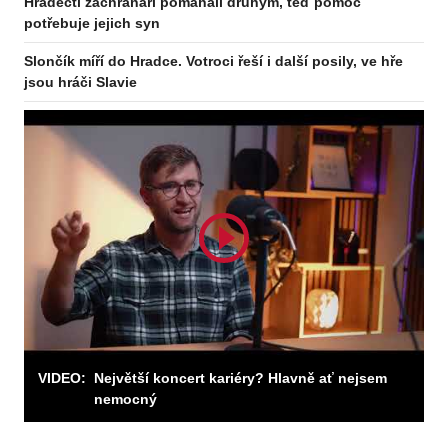
Hradečtí záchranáři pomáhali druhým, teď pomoc
potřebuje jejich syn
Slončík míří do Hradce. Votroci řeší i další posily, ve hře
jsou hráči Slavie
VIDEO:
Největší koncert kariéry? Hlavně ať nejsem
nemocný