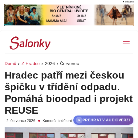
▼ reklama
Tog
Domů
Z Hradce
2026
Červenec
Hradec patří mezi českou
špičku v třídění odpadu.
Pomáhá bioodpad i projekt
REUSE
PŘEHRÁT V AUDIOVERZI
2. července 2026
Komerční sdělení