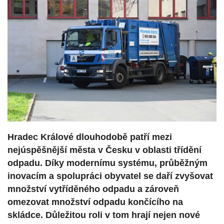
Hradec Králové dlouhodobě patří mezi
nejúspěšnější města v Česku v oblasti třídění
odpadu. Díky modernímu systému, průběžným
inovacím a spolupráci obyvatel se daří zvyšovat
množství vytříděného odpadu a zároveň
omezovat množství odpadu končícího na
skládce. Důležitou roli v tom hrají nejen nové