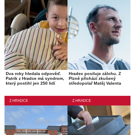
Dva roky hledala odpověď.
Hradec posiluje zálohu. Z
Patrik z Hradce má syndrom,
Plzně přichází zkušený
který postihl jen 250 lidí
středopolař Matěj Valenta
Z HRADCE
Z HRADCE