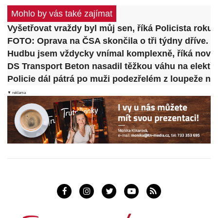
Mohlo by vás také zajímat
Vyšetřovat vraždy byl můj sen, říká Policista roku
FOTO: Oprava na ČSA skončila o tři týdny dříve. Ři
Hudbu jsem vždycky vnímal komplexně, říká nový š
DS Transport Beton nasadil těžkou váhu na elektř
Policie dál pátrá po muži podezřelém z loupeže n
▼ reklama