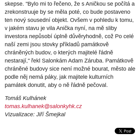
skepse. "Bylo mi to řečeno, že s Aničkou se počítá a
zrekonstruuje by se měla poté, co bude postaveno
ten nový sousední objekt. Ovšem v pohledu k tomu,
v jakém stavu je vila Anička nyní, na mě sliby
investora nepůsobí úplně důvěryhodně, což Po celé
naší zemi jsou stovky příkladů památkově
chráněných budov, o kterých majitelé řádně
nestarají," řekl Salonkám Adam Záruba. Památkově
chráněné budovy sice není možné bourat, město ale
podle něj nemá páky, jak majitele kulturních
památek donutit, aby o ně řádně pečoval.
Tomáš Kulhánek
tomas.kulhanek@salonkyhk.cz
Vizualizace: Jiří Šmejkal