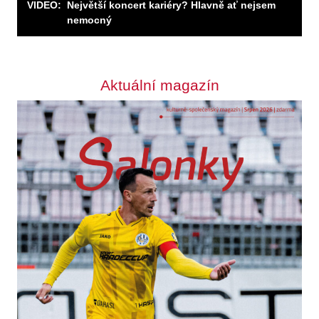
VIDEO:
Největší koncert kariéry? Hlavně ať nejsem
nemocný
Aktuální magazín
Odebírejte zpravodaj