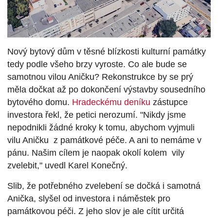
Nový bytový dům v těsné blízkosti kulturní památky
tedy podle všeho brzy vyroste. Co ale bude se
samotnou vilou Aničku? Rekonstrukce by se prý
měla dočkat až po dokončení výstavby sousedního
bytového domu.
Hradeckému deníku
zástupce
investora řekl, že petici nerozumí. "
Nikdy jsme
nepodnikli žádné kroky k tomu, abychom vyjmuli
vilu
Aničku
z památkové péče. A ani to nemáme v
pánu. Našim cílem je naopak okolí kolem
vily
zvelebit," uvedl Karel Konečný.
Slib, že potřebného zvelebení se dočká i samotná
Anička, slyšel od investora i náměstek pro
památkovou péči. Z jeho slov je ale cítit určitá