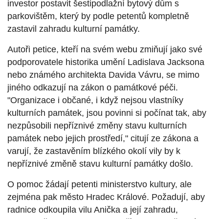
investor postavit šestipodlažní bytový dům s
parkovištěm, který by podle petentů
kompletně
zastavil zahradu kulturní památky.
Autoři petice, kteří na svém webu zmiňují jako své
podporovatele historika umění Ladislava Jacksona
nebo známého architekta Davida Vávru, se mimo
jiného odkazují na zákon o památkové péči.
"Organizace i občané, i když nejsou vlastníky
kulturních památek, jsou povinni si počínat tak, aby
nezpůsobili nepříznivé změny stavu kulturních
památek nebo jejich prostředí," citují ze zákona a
varují, že zastavěním blízkého okolí vily by k
nepříznivé změně stavu kulturní památky došlo.
O pomoc žádají petenti ministerstvo kultury, ale
zejména pak město Hradec Králové. Požadují, aby
radnice odkoupila
vilu Anička a její zahradu,