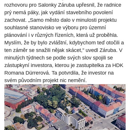
rozhovoru pro Salonky Záruba upřesnil, že radnice
prý nemá páky, jak vydání stavebního povolení
zachovat. „Samo město dalo v minulosti projektu
souhlasné stanovisko ve výboru pro územní
plánování i v různých řízeních, která už proběhla.
Myslím, že by bylo zvláštní, kdybychom teď otočili a
ten záměr se snažili nějak skácet," uvedl Záruba. V
minulých týdnech se podle svých slov spojili se
zástupkyní investora, kterou je zastupitelka za HDK
Romana Dürrerová. Ta potvrdila, že investor na
svém původním projekt nic nemění.