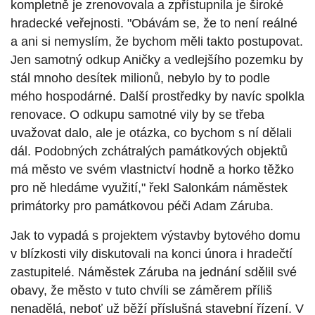
kompletně je zrenovovala a zpřístupnila je široké
hradecké veřejnosti. "Obávám se, že to není reálné
a ani si nemyslím, že bychom měli takto postupovat.
Jen samotný odkup Aničky a vedlejšího pozemku by
stál mnoho desítek milionů, nebylo by to podle
mého hospodárné. Další prostředky by navíc spolkla
renovace. O odkupu samotné vily by se třeba
uvažovat dalo, ale je otázka, co bychom s ní dělali
dál. Podobných zchátralých památkových objektů
má město ve svém vlastnictví hodně a horko těžko
pro ně hledáme využití," řekl Salonkám náměstek
primátorky pro památkovou péči Adam Záruba.
Jak to vypadá s projektem výstavby bytového domu
v blízkosti vily diskutovali na konci února i hradečtí
zastupitelé. Náměstek Záruba na jednání sdělil své
obavy, že město v tuto chvíli se záměrem příliš
nenadělá, neboť už běží příslušná stavební řízení. V