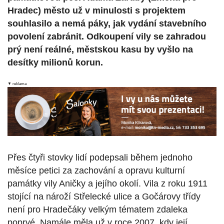
Hradec) město už v minulosti s projektem
souhlasilo a nemá páky, jak vydání stavebního
povolení zabránit. Odkoupení vily se zahradou
prý není reálné, městskou kasu by vyšlo na
desítky milionů korun.
▼ reklama
Přes čtyři stovky lidí podepsali během jednoho
měsíce petici za zachování a opravu kulturní
památky vily Aničky a jejího okolí. Vila z roku 1911
stojící na nároží Střelecké ulice a Gočárovy třídy
není pro Hradečáky velkým tématem zdaleka
poprvé. Namále měla už v roce 2007, kdy její