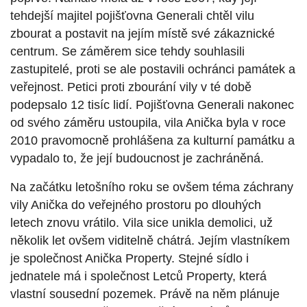
tehdejší majitel pojišťovna Generali chtěl vilu
zbourat a postavit na jejím místě své zákaznické
centrum. Se záměrem sice tehdy souhlasili
zastupitelé, proti se ale postavili ochránci památek a
veřejnost. Petici proti zbourání vily v té době
podepsalo 12 tisíc lidí. Pojišťovna Generali nakonec
od svého záměru ustoupila, vila Anička byla v roce
2010 pravomocně prohlášena za kulturní památku a
vypadalo to, že její budoucnost je zachráněná.
Na začátku letošního roku se ovšem téma záchrany
vily Anička do veřejného prostoru po dlouhých
letech znovu vrátilo. Vila sice unikla demolici, už
několik let ovšem viditelně chátrá. Jejím vlastníkem
je společnost Anička Property. Stejné sídlo i
jednatele má i společnost Letců Property, která
vlastní sousední pozemek. Právě na něm plánuje