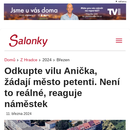
▼ reklama
Tog
Domů
Z Hradce
2024
Březen
Odkupte vilu Anička,
žádají město petenti. Není
to reálné, reaguje
náměstek
11. března 2024