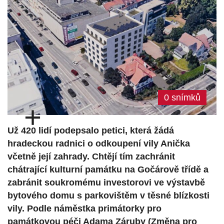
0 snímků
+
Už 420 lidí podepsalo petici, která žádá
hradeckou radnici o odkoupení vily Anička
včetně její zahrady. Chtějí tím zachránit
chátrající kulturní památku na Gočárově třídě a
zabránit soukromému investorovi ve výstavbě
bytového domu s parkovištěm v těsné blízkosti
vily. Podle náměstka primátorky pro
památkovou péči Adama Záruby (Změna pro