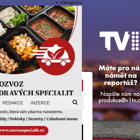
▼ reklama
▼ reklama
Svátek má
Magazín
Soběslav
REDAKCE
INZERCE
cl titul střední váhy neobháji