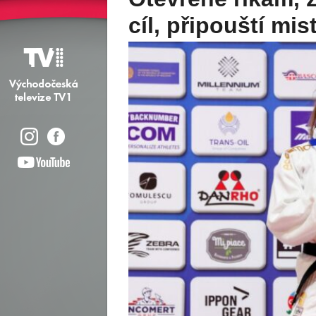
Julie
jeho auto skonči
Boj a síla