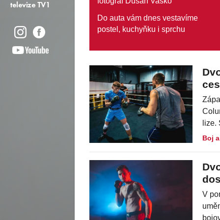
fotograf Dušan Vaško
Do auta vám dnes vestavíme
postel, kuchyňku i sprchu
Dvo
ces
Zápa
Colu
lize
Boj a
Dvo
dos
V po
uměn
bojov