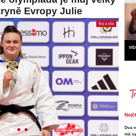
lo na střeše
Eng
Boj a síla
VI
Nejč
Dva r
má sy