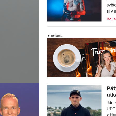
svět
si v 
Boj a
▼ reklama
Pát
utk
Jde z
UFC 
z Hra