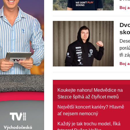
Boj a
Dvo
sko
Dese
poráž
tři z
Boj a
Koukejte nahoru! Medvědice na
Stezce šplhá až čtyřicet metrů
vysoko
Největší koncert kariéry? Hlavně
ať nejsem nemocný
Každý je tak trochu model, říká