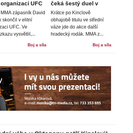
í organizaci UFC
čeká šestý duel v
UFC
 MMA zápasník David
Krátce po Kinclově
skončil v elitní
obhajobě titulu ve střední
zaci UFC. Ve
váze jde do akce další
kazu vysvětlil,...
hradecký rodák. MMA z...
Boj a síla
Boj a síla