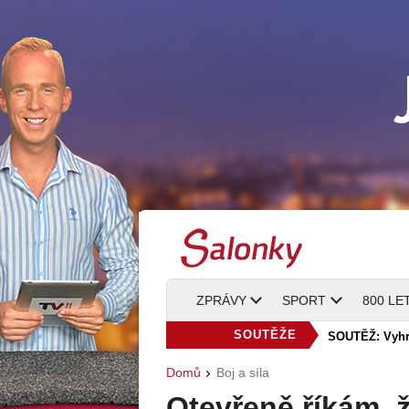
ZPRÁVY
SPORT
800 LE
SOUTĚŽE
SOUTĚŽ: Vyhra
Domů
Boj a síla
e můj velký
Kincl měl po ces