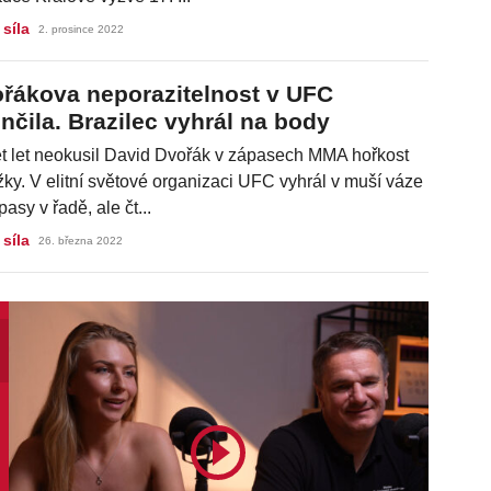
 síla
2. prosince 2022
řákova neporazitelnost v UFC
nčila. Brazilec vyhrál na body
t let neokusil David Dvořák v zápasech MMA hořkost
ky. V elitní světové organizaci UFC vyhrál v muší váze
ápasy v řadě, ale čt...
 síla
26. března 2022