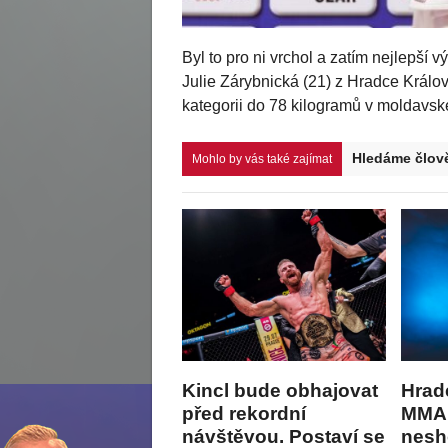
i října minulého roku se
Zápasník Patrik Kincl měl při cestě z
 let v judu ve váhové
střední váhy proti domácímu Kerimu 
českého bojovníka skončilo na střeše, 
O Senát na Hr
Mohlo by vás také zajímat
Kincl bude obhajovat
Hrad
před rekordní
MMA 
návštěvou. Postaví se
nesh