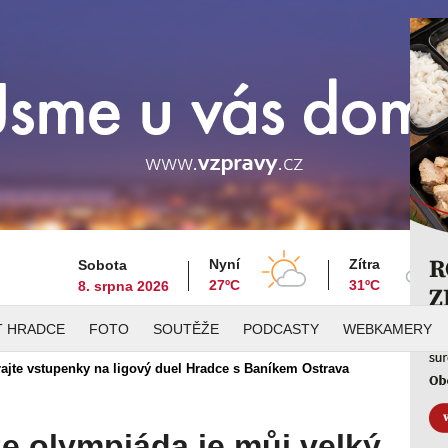
Nyní
Zítra
Sobota
27ºC
31ºC
8. srpna 2026
T HRADCE
FOTO
SOUTĚŽE
PODCASTY
WEBKAMERY
jte vstupenky na ligový duel Hradce s Baníkem Ostrava
tě z Frankfurtu nehodu,
Kin