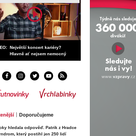
izek ho porazil na body
DEO:
Největší koncert kariéry?
Hlavně ať nejsem nemocný
tenější
Doporučujeme
oky hledala odpověď. Patrik z Hradce
ndrom, který postihl jen 250 lidí