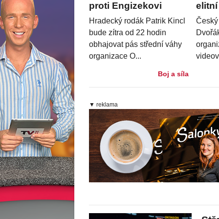
proti Engizekovi
elitn
Hradecký rodák Patrik Kincl
Český
bude zítra od 22 hodin
Dvořák 
obhajovat pás střední váhy
organi
organizace O...
videovz
Boj a síla
▼ reklama