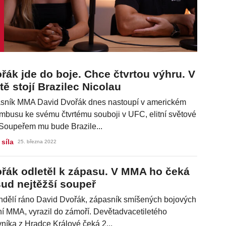
řák jde do boje. Chce čtvrtou výhru. V
tě stojí Brazilec Nicolau
sník MMA David Dvořák dnes nastoupí v americkém
mbusu ke svému čtvrtému souboji v UFC, elitní světové
. Soupeřem mu bude Brazile...
 síla
25. března 2022
řák odletěl k zápasu. V MMA ho čeká
ud nejtěžší soupeř
ndělí ráno David Dvořák, zápasník smíšených bojových
í MMA, vyrazil do zámoří. Devětadvacetiletého
níka z Hradce Králové čeká 2...