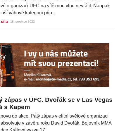
ové organizaci UFC na vítěznou vlnu nevrátil. Naopak
muší váhové kategorii přip...
 síla
18. prosince 2022
ý zápas v UFC. Dvořák se v Las Vegas
á s Kapem
novu do akce. Pátý zápas v elitní světové organizaci
absolvuje v závěru roku David Dvořák. Bojovník MMA
dce Králové vyzve 17. ...