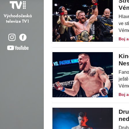
Stř
Vém
Hlav
ve s
Vémol
Boj a
Kin
Nes
Fanou
ještě
Vémol
Boj a
Dru
ned
Druh