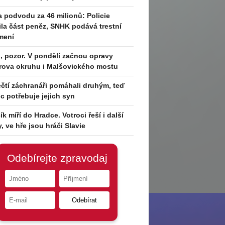
 podvodu za 46 milionů: Policie
tila část peněz, SNHK podává trestní
Kincl prohrál v titulovém zápase střední váhy organizace Oktag
mení
em na body a po více než dvou a půl letech ztratil pás šampio
prvé prohrál v Oktagonu, nyní má bilanci 4-1. V utkání s domácí
i, pozor. V pondělí začnou opravy
rova okruhu i Malšovického mostu
čtí záchranáři pomáhali druhým, teď
 potřebuje jejich syn
ík míří do Hradce. Votroci řeší i další
y, ve hře jsou hráči Slavie