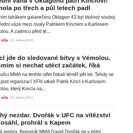
ední váha v Oktagonu patří Kinclovi!
ola po třech a půl letech padl
ním tahákem galavečeru Oktagon 43 byl titulový souboj
třední váze mezi rivaly Patrikem Kinclem a Karlosem
ou. A zatímco před té...
 síla
21. května 2023
cl jde do sledované bitvy s Vémolou.
mím si nechat utéct začátek, říká
šci MMA na tenhle střet čekali téměř pět let. Tehdy se
 pod organizací XFN utkali Patrik Kincl s Karlosem
ou, který Kincla na...
 síla
19. května 2023
hý nezdar. Dvořák v UFC na vítězství
osáhl, prohrál s Kapem
á prohra. Bojovník MMA David Dvořák se v elitní