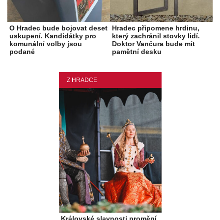
O Hradec bude bojovat deset
Hradec připomene hrdinu,
uskupení. Kandidátky pro
který zachránil stovky lidí.
komunální volby jsou
Doktor Vančura bude mít
podané
pamětní desku
Z HRADCE
Královské slavnosti promění