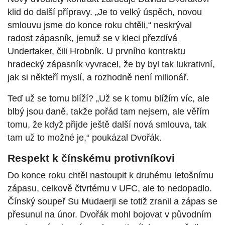
klid do další přípravy. „Je to velký úspěch, novou
smlouvu jsme do konce roku chtěli,“ neskrýval
radost zápasník, jemuž se v kleci přezdívá
Undertaker, čili Hrobník. U prvního kontraktu
hradecký zápasník vyvracel, že by byl tak lukrativní,
jak si někteří myslí, a rozhodně není milionář.
Teď už se tomu blíží? „Už se k tomu blížím víc, ale
blbý jsou daně, takže pořád tam nejsem, ale věřím
tomu, že když přijde ještě další nová smlouva, tak
tam už to možné je,“ poukázal Dvořák.
Respekt k čínskému protivníkovi
Do konce roku chtěl nastoupit k druhému letošnímu
zápasu, celkově čtvrtému v UFC, ale to nedopadlo.
Čínský soupeř Su Mudaerji se totiž zranil a zápas se
přesunul na únor. Dvořák mohl bojovat v původním