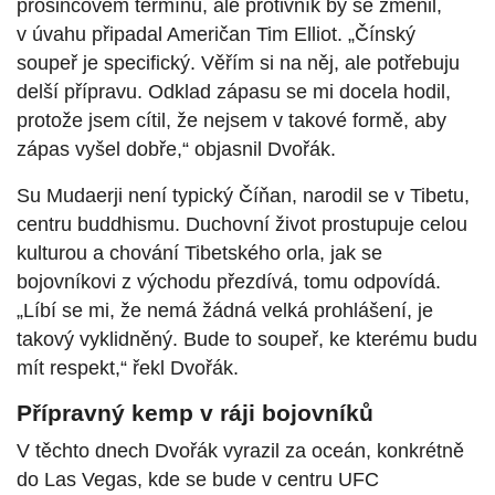
prosincovém termínu, ale protivník by se změnil,
v úvahu připadal Američan Tim Elliot. „Čínský
soupeř je specifický. Věřím si na něj, ale potřebuju
delší přípravu. Odklad zápasu se mi docela hodil,
protože jsem cítil, že nejsem v takové formě, aby
zápas vyšel dobře,“ objasnil Dvořák.
Su Mudaerji není typický Číňan, narodil se v Tibetu,
centru buddhismu. Duchovní život prostupuje celou
kulturou a chování Tibetského orla, jak se
bojovníkovi z východu přezdívá, tomu odpovídá.
„Líbí se mi, že nemá žádná velká prohlášení, je
takový vyklidněný. Bude to soupeř, ke kterému budu
mít respekt,“ řekl Dvořák.
Přípravný kemp v ráji bojovníků
V těchto dnech Dvořák vyrazil za oceán, konkrétně
do Las Vegas, kde se bude v centru UFC