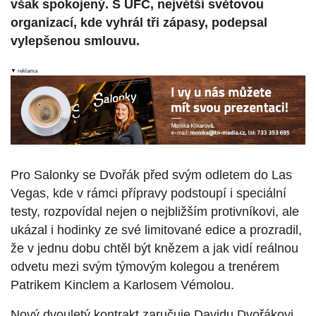
však spokojený. S UFC, největší světovou
organizací, kde vyhrál tři zápasy, podepsal
vylepšenou smlouvu.
▼ reklama
Pro Salonky se Dvořák před svým odletem do Las
Vegas, kde v rámci přípravy podstoupí i speciální
testy, rozpovídal nejen o nejbližším protivníkovi, ale
ukázal i hodinky ze své limitované edice a prozradil,
že v jednu dobu chtěl být knězem a jak vidí reálnou
odvetu mezi svým týmovým kolegou a trenérem
Patrikem Kinclem a Karlosem Vémolou.
Nový dvouletý kontrakt zaručuje Davidu Dvořákovi