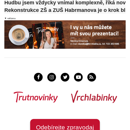
Hudbu jsem vždycky vnímal komplexně, říká nový š
Rekonstrukce ZŠ a ZUŠ Habrmanova je o krok blíž.
▼ reklama