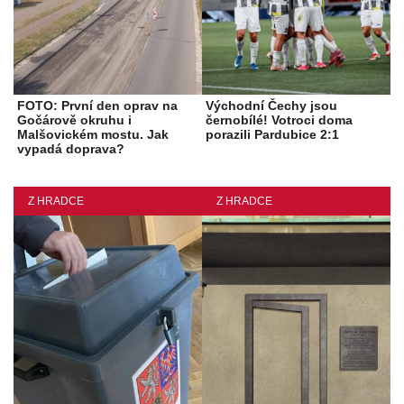
FOTO: První den oprav na
Východní Čechy jsou
Gočárově okruhu i
černobílé! Votroci doma
Malšovickém mostu. Jak
porazili Pardubice 2:1
vypadá doprava?
Z HRADCE
Z HRADCE