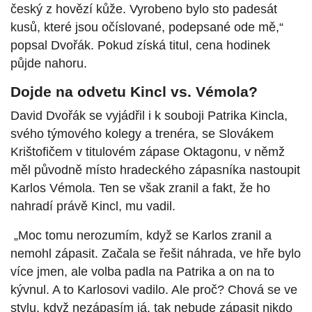
český z hovězí kůže. Vyrobeno bylo sto padesát
kusů, které jsou očíslované, podepsané ode mě,“
popsal Dvořák. Pokud získá titul, cena hodinek
půjde nahoru.
Dojde na odvetu Kincl vs. Vémola?
David Dvořák se vyjádřil i k souboji Patrika Kincla,
svého týmového kolegy a trenéra, se Slovákem
Krištofičem v titulovém zápase Oktagonu, v němž
měl původně místo hradeckého zápasníka nastoupit
Karlos Vémola. Ten se však zranil a fakt, že ho
nahradí právě Kincl, mu vadil.
„Moc tomu nerozumím, když se Karlos zranil a
nemohl zápasit. Začala se řešit náhrada, ve hře bylo
více jmen, ale volba padla na Patrika a on na to
kývnul. A to Karlosovi vadilo. Ale proč? Chová se ve
stylu, když nezápasím já, tak nebude zápasit nikdo