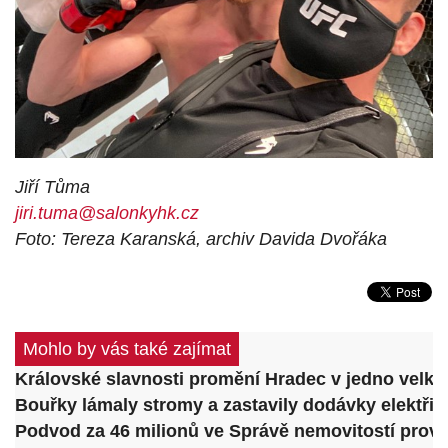
Jiří Tůma
jiri.tuma@salonkyhk.cz
Foto: Tereza Karanská, archiv Davida Dvořáka
Mohlo by vás také zajímat
Královské slavnosti promění Hradec v jedno velké 
Bouřky lámaly stromy a zastavily dodávky elektřiny
Podvod za 46 milionů ve Správě nemovitostí prověř