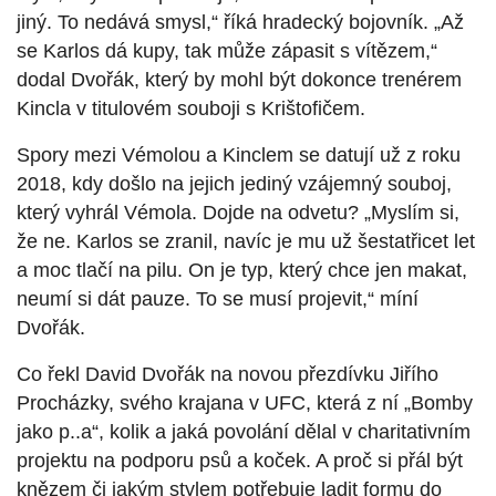
jiný. To nedává smysl,“ říká hradecký bojovník. „Až
se Karlos dá kupy, tak může zápasit s vítězem,“
dodal Dvořák, který by mohl být dokonce trenérem
Kincla v titulovém souboji s Krištofičem.
Spory mezi Vémolou a Kinclem se datují už z roku
2018, kdy došlo na jejich jediný vzájemný souboj,
který vyhrál Vémola. Dojde na odvetu? „Myslím si,
že ne. Karlos se zranil, navíc je mu už šestatřicet let
a moc tlačí na pilu. On je typ, který chce jen makat,
neumí si dát pauze. To se musí projevit,“ míní
Dvořák.
Co řekl David Dvořák na novou přezdívku Jiřího
Procházky, svého krajana v UFC, která z ní „Bomby
jako p..a“, kolik a jaká povolání dělal v charitativním
projektu na podporu psů a koček. A proč si přál být
knězem či jakým stylem potřebuje ladit formu do