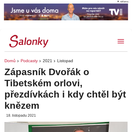
▼ reklama
Tog
Domů
Podcasty
2021
Listopad
Zápasník Dvořák o
Tibetském orlovi,
přezdívkách i kdy chtěl být
knězem
18. listopadu 2021