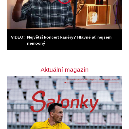
VIDEO:
Největší koncert kariéry? Hlavně ať nejsem
nemocný
Aktuální magazín