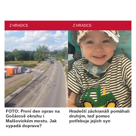
Z HRADCE
Z HRADCE
FOTO: První den oprav na
Hradečtí záchranáři pomáhali
Gočárově okruhu i
druhým, teď pomoc
Malšovickém mostu. Jak
potřebuje jejich syn
vypadá doprava?