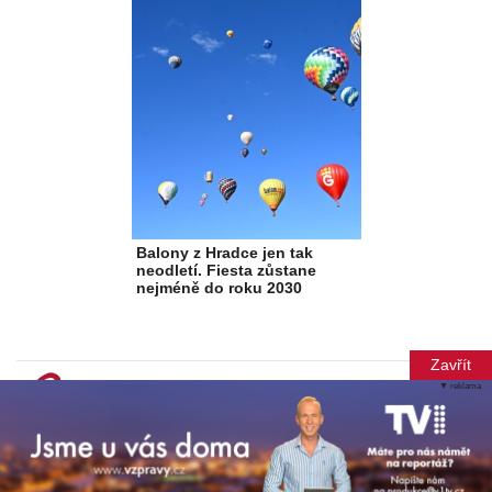
Balony z Hradce jen tak
neodletí. Fiesta zůstane
nejméně do roku 2030
Zavřít
▼ reklama
© Copyright 2012-2026 TN Média s.r.o.
Při poskytování služeb nám pomáhají soubory cookie. Vytvořila
Xantipa Agency s.r.o.
.
Mapa webu
Redakce