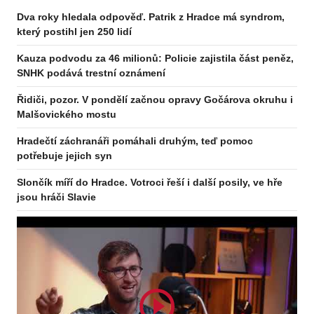
Dva roky hledala odpověď. Patrik z Hradce má syndrom,
který postihl jen 250 lidí
Kauza podvodu za 46 milionů: Policie zajistila část peněz,
SNHK podává trestní oznámení
Řidiči, pozor. V pondělí začnou opravy Gočárova okruhu i
Malšovického mostu
Odebírejte zpravodaj
Hradečtí záchranáři pomáhali druhým, teď pomoc
potřebuje jejich syn
Slončík míří do Hradce. Votroci řeší i další posily, ve hře
jsou hráči Slavie
Odebírat