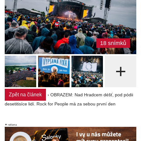
18 snímků
+
Zpět na článek
› OBRAZEM: Nad Hradcem déšť, pod pódii
desetitisíce lidí. Rock for People má za sebou první den
▼ reklama