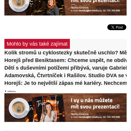
Mohlo by vás také zajímat
Kolik stromů u cyklostezky skutečně uschlo? Město
Horejš před Besiktasem: Chceme uspět, ne obdiv
Dětí s duševními potížemi přibývá, varuje Gabrie
Adamovská, Čtvrtníček i Rašilov. Studio DVA se vr
Horejš: Je to největší zápas mé kariéry. Nechceme
▼ reklama