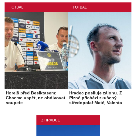
FOTBAL
FOTBAL
Horejš před Besiktasem:
Hradec posiluje zálohu. Z
Chceme uspět, ne obdivovat
Plzně přichází zkušený
soupeře
středopolař Matěj Valenta
Z HRADCE