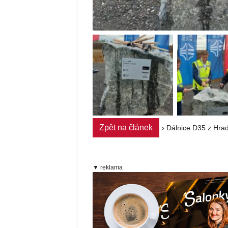
Zpět na článek
› Dálnice D35 z Hra
▼ reklama