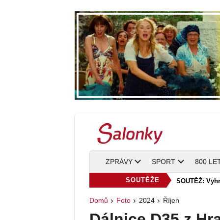
ZPRÁVY
SPORT
800 LE
SOUTĚŽE
SOUTĚŽ: Vyhra
Domů
Foto
2024
Říjen
Dálnice D35 z Hr