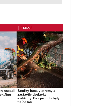
Z KRAJE
on nasadil
Bouřky lámaly stromy a
ektřinu
zastavily dodávky
elektřiny. Bez proudu byly
tisíce lidí