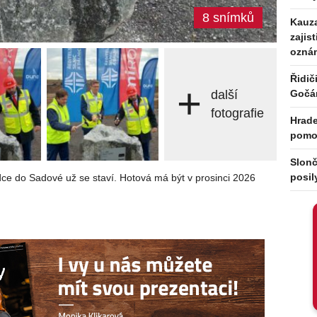
8 snímků
Kauza
zajis
ozná
Řidič
+
Gočá
další
fotografie
Hrade
pomoc
Slonč
dce do Sadové už se staví. Hotová má být v prosinci 2026
posil