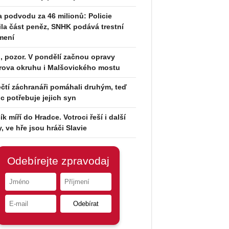
 podvodu za 46 milionů: Policie
tila část peněz, SNHK podává trestní
mení
i, pozor. V pondělí začnou opravy
rova okruhu i Malšovického mostu
čtí záchranáři pomáhali druhým, teď
 potřebuje jejich syn
ík míří do Hradce. Votroci řeší i další
y, ve hře jsou hráči Slavie