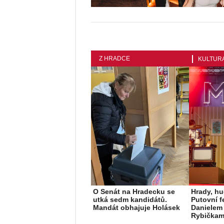
Z HRADCE
KULTUR
O Senát na Hradecku se
Hrady, hu
utká sedm kandidátů.
Putovní f
Mandát obhajuje Holásek
Danielem 
Rybičkam