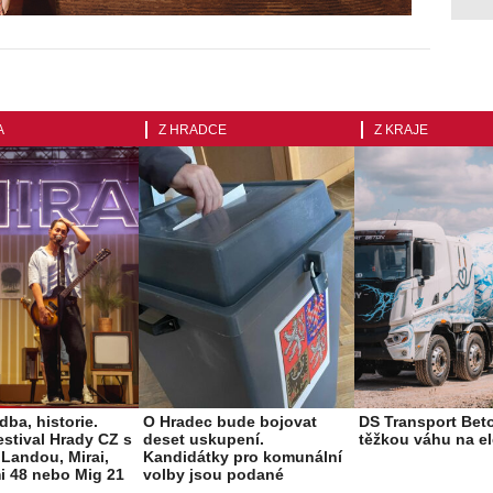
A
Z HRADCE
Z KRAJE
dba, historie.
O Hradec bude bojovat
DS Transport Bet
estival Hrady CZ s
deset uskupení.
těžkou váhu na el
Landou, Mirai,
Kandidátky pro komunální
i 48 nebo Mig 21
volby jsou podané