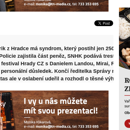
ik z Hradce má syndrom, který postihl jen 250 lidí
olicie zajistila část peněz, SNHK podává trestní oz
í festival Hrady CZ s Danielem Landou, Mirai, Rybič
personální důsledek. Končí ředitelka Správy nemovi
as ale v oslabení udeřil a rozhodl o těsné výhře