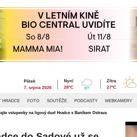
Nyní
Zítra
Pátek
28ºC
27ºC
7. srpna 2026
T HRADCE
FOTO
SOUTĚŽE
PODCASTY
WEBKAMERY
jte vstupenky na ligový duel Hradce s Baníkem Ostrava
adce do Sadové už se