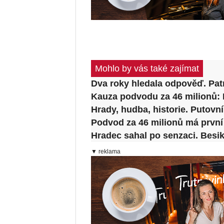
Mohlo by vás také zajímat
Dva roky hledala odpověď. Patr
Kauza podvodu za 46 milionů: P
Hrady, hudba, historie. Putovn
Podvod za 46 milionů má první 
Hradec sahal po senzaci. Besikt
▼ reklama