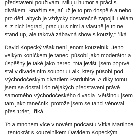
představení používám. Miluju humor a práci s
divákem. Snažím se, ať už je to pro dospělé a nebo
pro děti, abych je vždycky dostatečně zapojil. Dělám
si z nich legraci, pracuju s nimi a vlastně je to ne
stand up, ale taková zábavná show s kouzly,” říká.
David Kopecký však není jenom kouzelník. Jeho
velkým koníčkem je tanec, působí jako moderátor a
úspěšný je také jako herec. “Na jevišti jsem poprvé
stal v divadelním souboru Laik, který působí pod
Východočeským divadlem Pardubice. A díky tomu
jsem se dostal i do nějakých představení právě
samotného Východočeského divadla. Většinou jsem
tam jako tanečník, protože jsem se tanci věnoval
přes 12let,” říká.
To a mnohem více v novém podcastu Vítka Martince
- tentokrát s kouzelníkem Davidem Kopeckým.