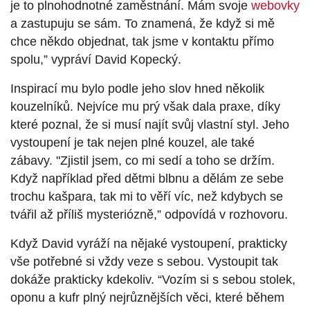
je to plnohodnotné zaměstnání. Mám svoje
webovky
a zastupuju se sám. To znamená, že když si mě
chce někdo objednat, tak jsme v kontaktu přímo
spolu,” vypráví David Kopecký.
Inspirací mu bylo podle jeho slov hned několik
kouzelníků. Nejvíce mu prý však dala praxe, díky
které poznal, že si musí najít svůj vlastní styl. Jeho
vystoupení je tak nejen plné kouzel, ale také
zábavy. "
Zjistil jsem, co mi sedí a toho se držím.
Když například před dětmi blbnu a dělám ze sebe
trochu kašpara, tak mi to věří víc, než kdybych se
tvářil až příliš mysteriózně,” odpovídá v rozhovoru.
Když David vyráží na nějaké vystoupení, prakticky
vše potřebné si vždy veze s sebou. Vystoupit tak
dokáže prakticky kdekoliv. “Vozím si s sebou stolek,
oponu a kufr plný nejrůznějších věci, které během