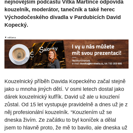
nejnovějším podcastu Vítka Martince odpovídá
kouzelník, moderátor, tanečník a také herec
Východočeského divadla v Pardubicích David
Kopecký.
▼ reklama
Kouzelnický příběh Davida Kopeckého začal stejně
jako u mnoha jiných dětí. V osmi letech dostal jako
dárek kouzelnický kufřík. David už ale u kouzlení
zůstal. Od 15 let vystupuje pravidelně a dnes už je z
něj profesionální kouzelník. “Kouzlením už se
dneska živím. Ze začátku to byl koníček a dělal
jsem to hlavně proto, že mě to bavilo, ale dneska už