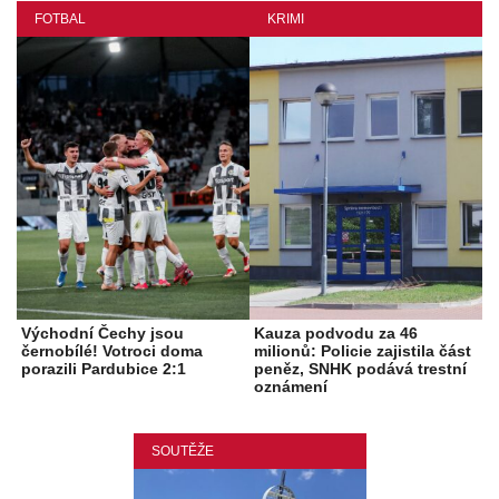
FOTBAL
KRIMI
Východní Čechy jsou
Kauza podvodu za 46
černobílé! Votroci doma
milionů: Policie zajistila část
porazili Pardubice 2:1
peněz, SNHK podává trestní
oznámení
SOUTĚŽE