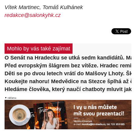
Vítek Martinec, Tomáš Kulhánek
redakce@salonkyhk.cz
Mohlo by vás také zajímat
O Senát na Hradecku se utká sedm kandidátů. Man
Před evropským šlágrem bez vítěze. Hradec remiz
Děti se po dvou letech vrátí do Malšovy Lhoty. Šk
Koukejte nahoru! Medvědice na Stezce šplhá až čt
Hledáme člověka, který naučí chatboty mluvit jako 
▼ reklama