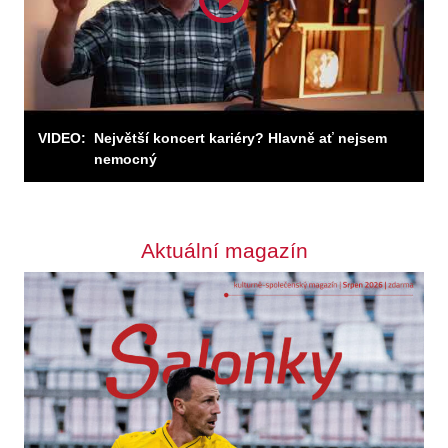
Odebírejte zpravodaj
VIDEO:
Největší koncert kariéry? Hlavně ať nejsem
nemocný
Odebírat
Aktuální magazín