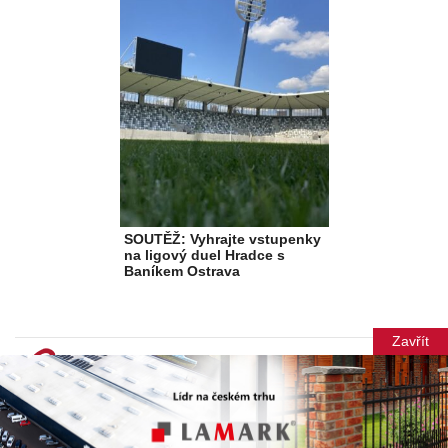
SOUTĚŽ: Vyhrajte vstupenky
na ligový duel Hradce s
Baníkem Ostrava
Zavřít
▼ reklama
© Copyright 2012-2026 TN Média s.r.o.
Při poskytování služeb nám pomáhají soubory cookie. Vytvořila
Xantipa Agency s.r.o.
.