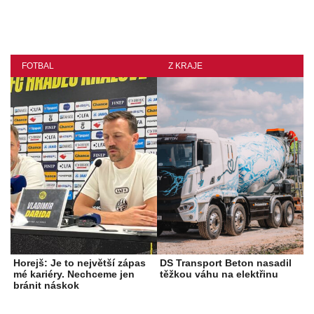
FOTBAL
Z KRAJE
Horejš: Je to největší zápas
DS Transport Beton nasadil
mé kariéry. Nechceme jen
těžkou váhu na elektřinu
bránit náskok