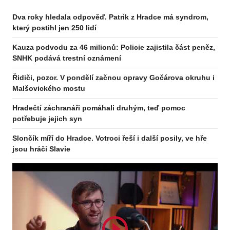
Dva roky hledala odpověď. Patrik z Hradce má syndrom,
který postihl jen 250 lidí
Kauza podvodu za 46 milionů: Policie zajistila část peněz,
SNHK podává trestní oznámení
Řidiči, pozor. V pondělí začnou opravy Gočárova okruhu i
Malšovického mostu
Hradečtí záchranáři pomáhali druhým, teď pomoc
potřebuje jejich syn
Slončík míří do Hradce. Votroci řeší i další posily, ve hře
jsou hráči Slavie