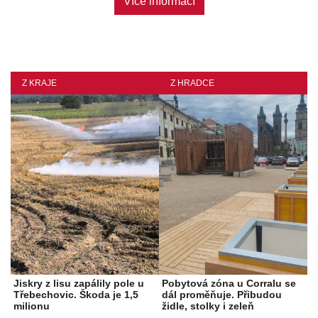
Více informací
Z KRAJE
Z HRADCE
Jiskry z lisu zapálily pole u
Pobytová zóna u Corralu se
Třebechovic. Škoda je 1,5
dál proměňuje. Přibudou
milionu
židle, stolky i zeleň