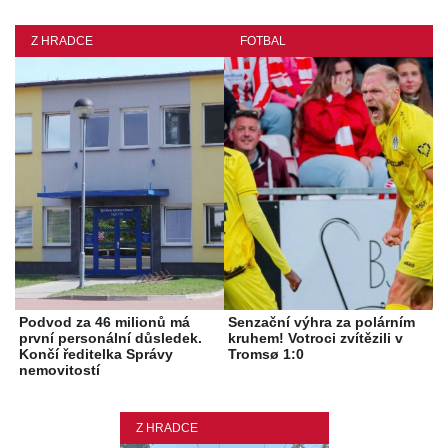
Z HRADCE
FOTBAL
Podvod za 46 milionů má
Senzační výhra za polárním
první personální důsledek.
kruhem! Votroci zvítězili v
Končí ředitelka Správy
Tromsø 1:0
nemovitostí
Z HRADCE