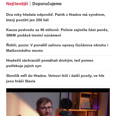
Nejčtenější
Doporučujeme
Dva roky hledala odpověď. Patrik z Hradce má syndrom,
který postihl jen 250 lidí
Kauza podvodu za 46 milionů: Policie zajistila část peněz,
SNHK podává trestní oznámení
Řidiči, pozor. V pondělí začnou opravy Gočárova okruhu i
Malšovického mostu
Hradečtí záchranáři pomáhali druhým, teď pomoc
potřebuje jejich syn
Slončík míří do Hradce. Votroci řeší i další posily, ve hře
jsou hráči Slavie
Odebírejte zpravodaj
Odebírat