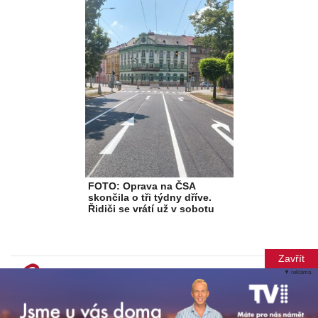
FOTO: Oprava na ČSA
skončila o tři týdny dříve.
Řidiči se vrátí už v sobotu
Zavřít
▼ reklama
© Copyright 2012-2026 TN Média s.r.o.
Při poskytování služeb nám pomáhají soubory cookie. Vytvořila
Xantipa Agency s.r.o.
.