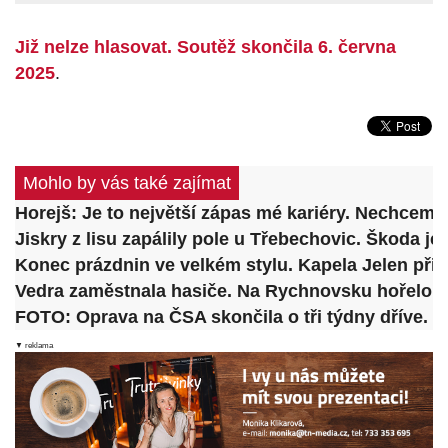
Již nelze hlasovat. Soutěž skončila 6. června
2025
.
Mohlo by vás také zajímat
Horejš: Je to největší zápas mé kariéry. Nechceme
Jiskry z lisu zapálily pole u Třebechovic. Škoda je 
Konec prázdnin ve velkém stylu. Kapela Jelen přive
Vedra zaměstnala hasiče. Na Rychnovsku hořelo po
FOTO: Oprava na ČSA skončila o tři týdny dříve. Ři
▼ reklama