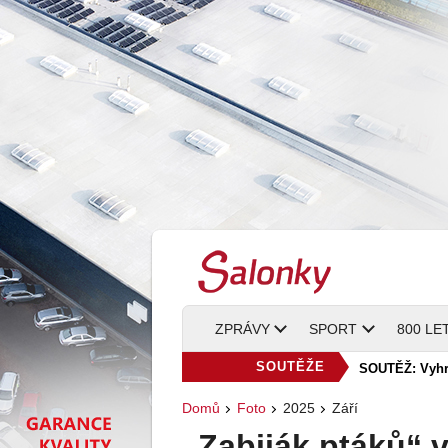
ZPRÁVY
SPORT
800 LE
SOUTĚŽE
SOUTĚŽ: Vyhra
Domů
Foto
2025
Září
„Zabiják ptáků“ 