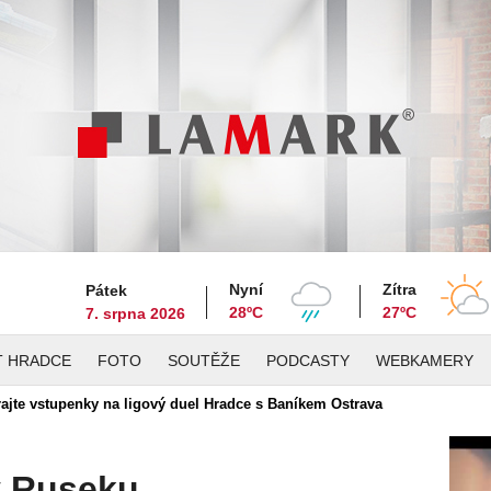
Nyní
Zítra
Pátek
28ºC
27ºC
7. srpna 2026
T HRADCE
FOTO
SOUTĚŽE
PODCASTY
WEBKAMERY
jte vstupenky na ligový duel Hradce s Baníkem Ostrava
v Ruseku