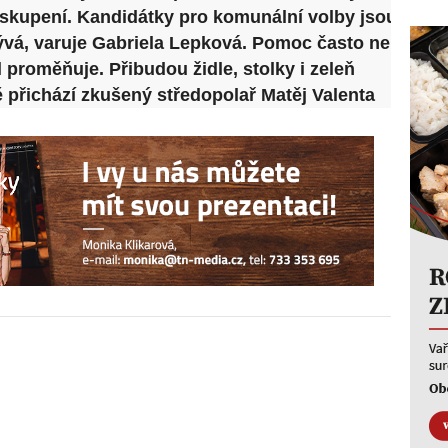
skupení. Kandidátky pro komunální volby jsou poda
ývá, varuje Gabriela Lepková. Pomoc často nepřichá
 proměňuje. Přibudou židle, stolky i zeleň
ě přichází zkušený středopolař Matěj Valenta