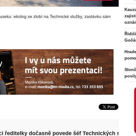
Kauza
zajis
Ruseku: ekolog se zlobí na Technické služby, zastávku sám
ozná
Řidič
Gočá
Hrade
pomoc
Slonč
posil
ci ředitelky dočasně povede šéf Technických služeb