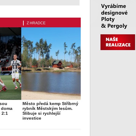
Z HRADCE
jsou
Město předá kemp Stříbrný
i doma
rybník Městským lesům.
 2:1
Slibuje si rychlejší
investice