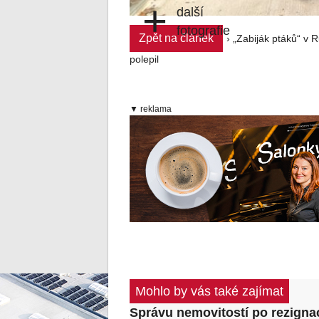
+
další
fotografie
Zpět na článek
› „Zabiják ptáků“ v 
polepil
▼ reklama
Mohlo by vás také zajímat
Správu nemovitostí po rezigna