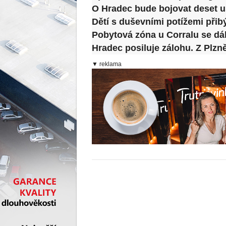
O Hradec bude bojovat deset u
Dětí s duševními potížemi přib
Pobytová zóna u Corralu se dál
Hradec posiluje zálohu. Z Plzn
▼ reklama