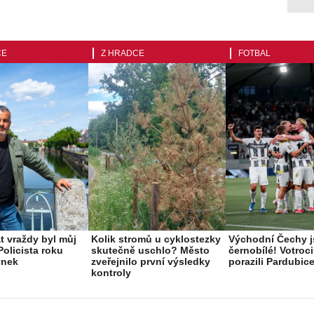
CE
Z HRADCE
FOTBAL
t vraždy byl můj
Kolik stromů u cyklostezky
Východní Čechy 
Policista roku
skutečně uschlo? Město
černobílé! Votroc
ynek
zveřejnilo první výsledky
porazili Pardubice
kontroly