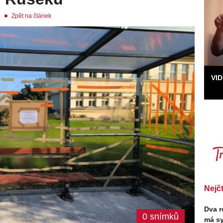
Zpět na článek
VI
Nejč
Dva r
0 snímků
má sy