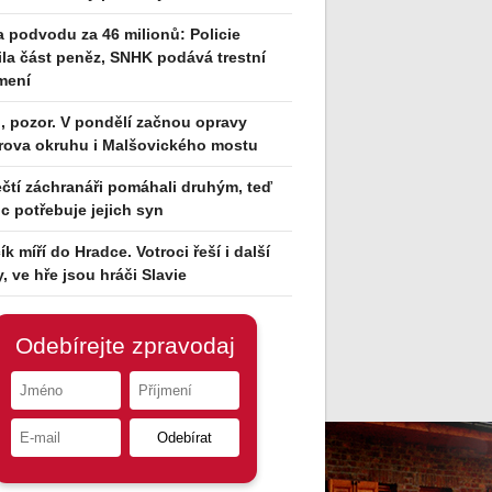
 podvodu za 46 milionů: Policie
tila část peněz, SNHK podává trestní
mení
i, pozor. V pondělí začnou opravy
rova okruhu i Malšovického mostu
čtí záchranáři pomáhali druhým, teď
 potřebuje jejich syn
ík míří do Hradce. Votroci řeší i další
y, ve hře jsou hráči Slavie