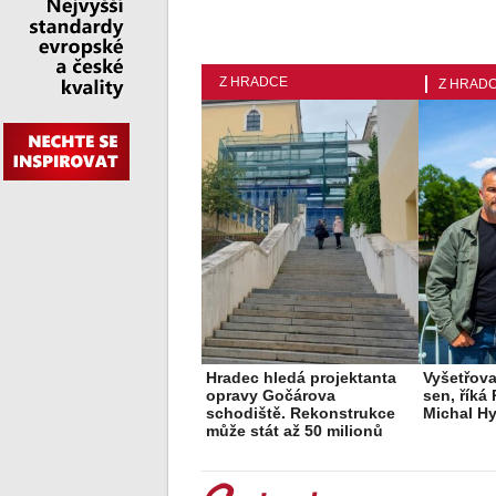
Z HRADCE
Z HRAD
Hradec hledá projektanta
Vyšetřova
opravy Gočárova
sen, říká 
schodiště. Rekonstrukce
Michal H
může stát až 50 milionů