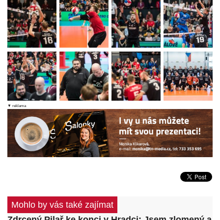
▼ reklama
Mohlo by vás také zajímat
Zdrcený Pilař ke konci v Hradci: Jsem zlomený a 