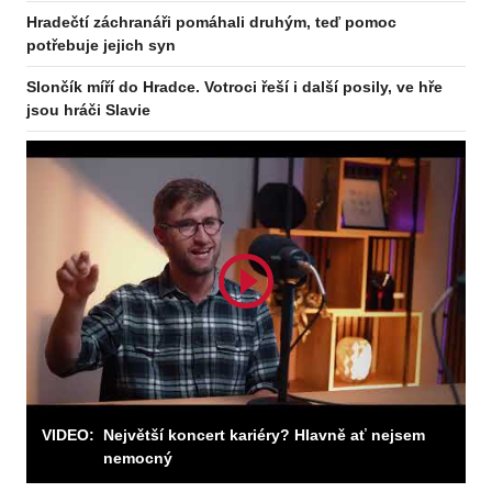
Hradečtí záchranáři pomáhali druhým, teď pomoc
potřebuje jejich syn
Odebírejte zpravodaj
Slončík míří do Hradce. Votroci řeší i další posily, ve hře
jsou hráči Slavie
Odebírat
VIDEO:
Největší koncert kariéry? Hlavně ať nejsem
nemocný