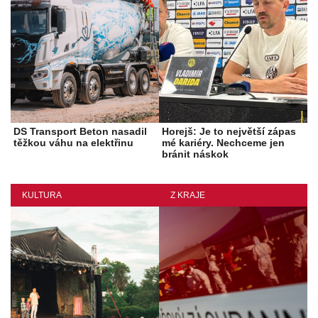
DS Transport Beton nasadil
Horejš: Je to největší zápas
těžkou váhu na elektřinu
mé kariéry. Nechceme jen
bránit náskok
KULTURA
Z KRAJE