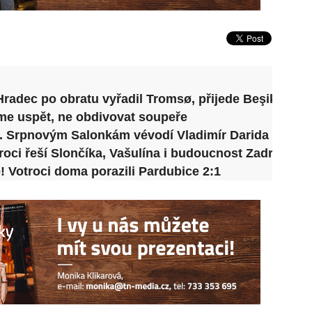
radec po obratu vyřadil Tromsø, přijede Beşiktaş
me uspět, ne obdivovat soupeře
a. Srpnovým Salonkám vévodí Vladimír Darida
oci řeší Slončíka, Vašulína i budoucnost Zadražila
 Votroci doma porazili Pardubice 2:1