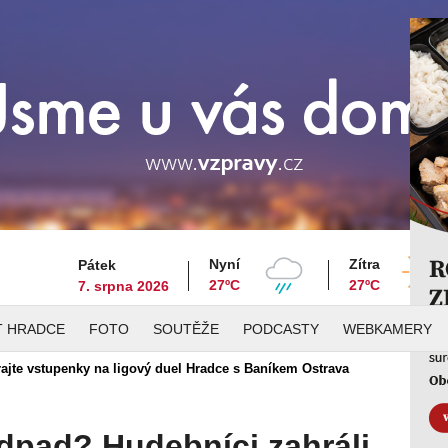
Nyní
Zítra
Pátek
27ºC
27ºC
7. srpna 2026
T HRADCE
FOTO
SOUTĚŽE
PODCASTY
WEBKAMERY
jte vstupenky na ligový duel Hradce s Baníkem Ostrava
odpad? Hudebníci zahráli