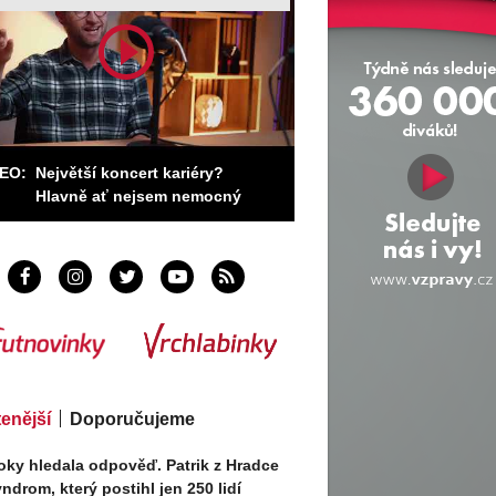
DEO:
Největší koncert kariéry?
Hlavně ať nejsem nemocný
tenější
Doporučujeme
oky hledala odpověď. Patrik z Hradce
ndrom, který postihl jen 250 lidí