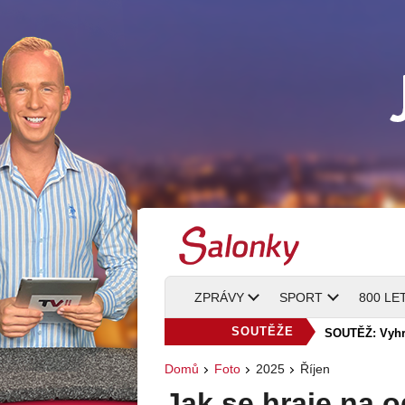
ZPRÁVY
SPORT
800 LE
SOUTĚŽE
SOUTĚŽ: Vyhra
Domů
Foto
2025
Říjen
Jak se hraje na 