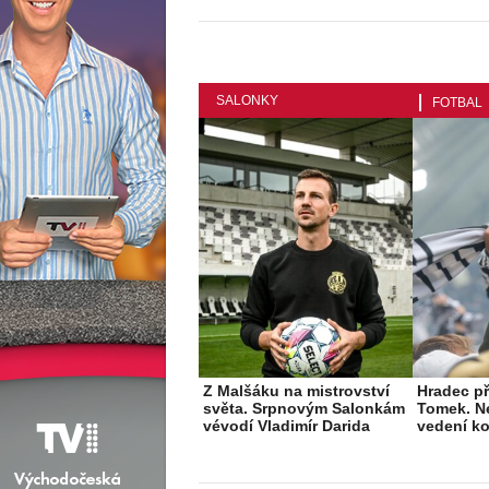
SALONKY
FOTBAL
Z Malšáku na mistrovství
Hradec př
světa. Srpnovým Salonkám
Tomek. N
vévodí Vladimír Darida
vedení ko