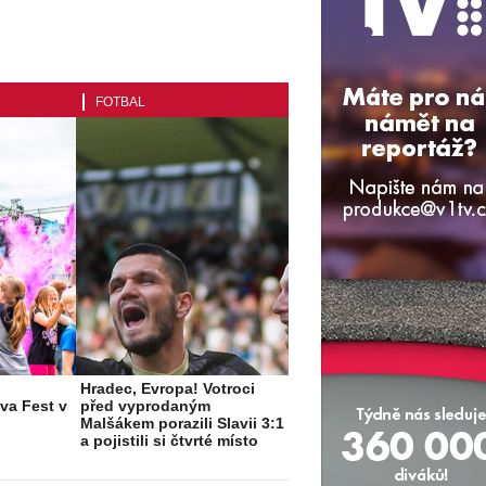
FOTBAL
Hradec, Evropa! Votroci
va Fest v
před vyprodaným
Malšákem porazili Slavii 3:1
a pojistili si čtvrté místo