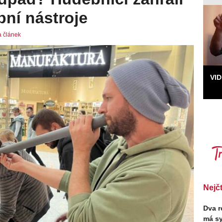
bní nástroje
a článek
VI
Nejč
Dva r
má sy