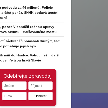
 podvodu za 46 milionů: Policie
tila část peněz, SNHK podává trestní
mení
i, pozor. V pondělí začnou opravy
rova okruhu i Malšovického mostu
čtí záchranáři pomáhali druhým, teď
 potřebuje jejich syn
ík míří do Hradce. Votroci řeší i další
y, ve hře jsou hráči Slavie