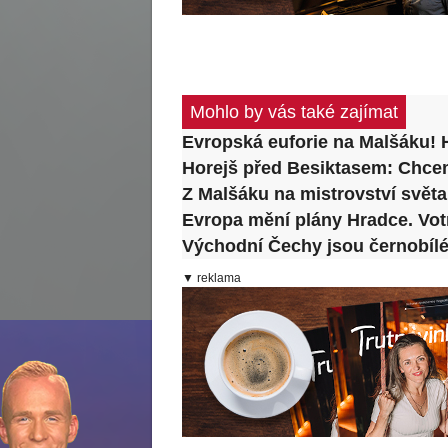
Mohlo by vás také zajímat
Evropská euforie na Malšáku! H
Horejš před Besiktasem: Chce
Z Malšáku na mistrovství svět
Evropa mění plány Hradce. Votr
Východní Čechy jsou černobílé!
▼ reklama