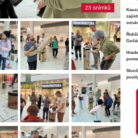
23 snímků
Kauza
zajis
ozná
Řidič
Gočá
Hrade
pomoc
Slonč
posil