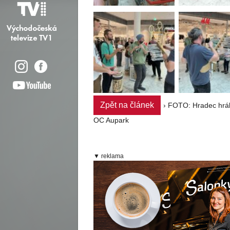
Zpět na článek
› FOTO: Hradec hrál 
OC Aupark
▼ reklama