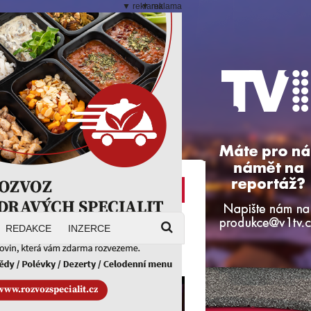
▼ reklama
▼ reklama
Svátek má
Magazín
Lada
REDAKCE
INZERCE