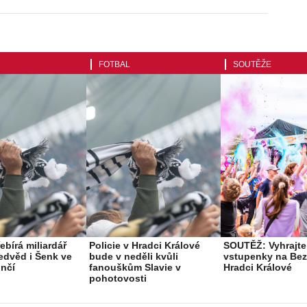
FOTBAL
SOUTĚŽE
ebírá miliardář
Policie v Hradci Králové
SOUTĚŽ: Vyhrajte
edvěd i Šenk ve
bude v neděli kvůli
vstupenky na Bez
nčí
fanouškům Slavie v
Hradci Králové
pohotovosti