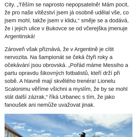
City. „Těším se naprosto nepopsatelně! Mám pocit,
že pro naše vítězství jsem já osobně udělal vše, co
jsem mohl, takže jsem v klidu,“ směje se a dodává,
že i jejich ulice v Bukovce se od včerejška jmenuje
Argentinská!
Zároveň však přiznává, že v Argentině je cítit
nervozita. Na šampionát se čeká čtyři roky a
očekávání jsou obrovská. „Pořád máme Messiho a
partu opravdu šikovných fotbalistů, kteří drží při
sobě. A hlavně mají skvělého trenéra! Lionelu
Scalonimu věříme všichni a myslím, že by se mohl
stát další zázrak,“ říká Urbanec s tím, že jako
fanoušek ani nemůže uvažovat jinak.