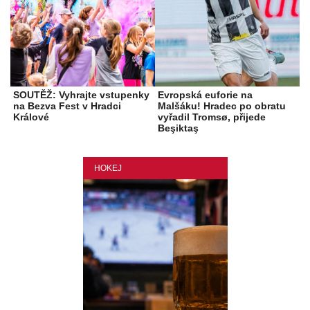
SOUTĚŽ: Vyhrajte vstupenky
Evropská euforie na
na Bezva Fest v Hradci
Malšáku! Hradec po obratu
Králové
vyřadil Tromsø, přijede
Beşiktaş
HOKEJ