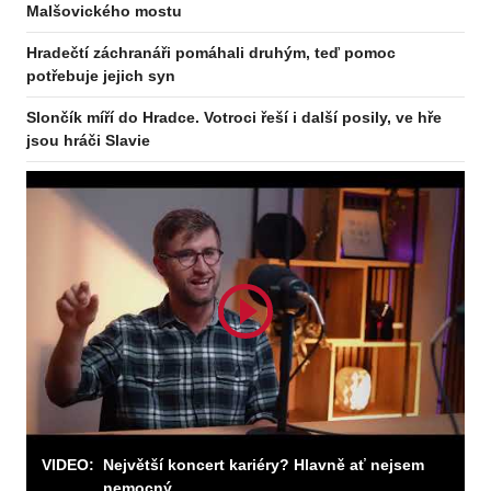
Malšovického mostu
Hradečtí záchranáři pomáhali druhým, teď pomoc
potřebuje jejich syn
Slončík míří do Hradce. Votroci řeší i další posily, ve hře
jsou hráči Slavie
VIDEO:
Největší koncert kariéry? Hlavně ať nejsem
Odebírejte zpravodaj
nemocný