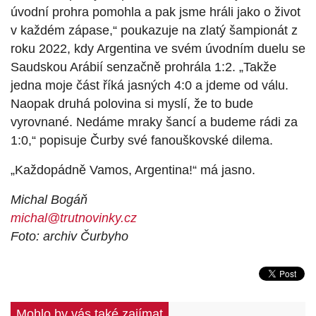
úvodní prohra pomohla a pak jsme hráli jako o život
v každém zápase,“ poukazuje na zlatý šampionát z
roku 2022, kdy Argentina ve svém úvodním duelu se
Saudskou Arábií senzačně prohrála 1:2. „Takže
jedna moje část říká jasných 4:0 a jdeme od válu.
Naopak druhá polovina si myslí, že to bude
vyrovnané. Nedáme mraky šancí a budeme rádi za
1:0,“ popisuje Čurby své fanouškovské dilema.
„Každopádně Vamos, Argentina!“ má jasno.
Michal Bogáň
michal@trutnovinky.cz
Foto: archiv Čurbyho
Mohlo by vás také zajímat