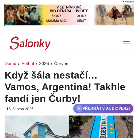
▼ reklama
Tog
Domů
Fotbal
2026
Červen
Když šála nestačí…
Vamos, Argentina! Takhle
fandí jen Čurby!
PŘEHRÁT V AUDIOVERZI
16. června 2026