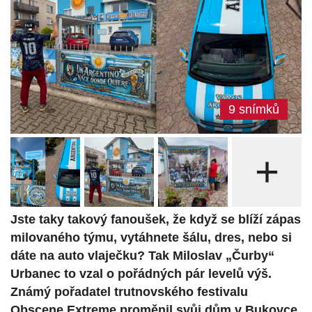
9 snímků
+
Jste taky takový fanoušek, že když se blíží zápas
milovaného týmu, vytáhnete šálu, dres, nebo si
dáte na auto vlaječku? Tak Miloslav „Čurby“
Urbanec to vzal o pořádných pár levelů výš.
Známý pořadatel trutnovského festivalu
Obscene Extreme proměnil svůj dům v Bukovce