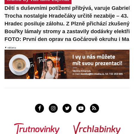
Dětí s duševními potížemi přibývá, varuje Gabrie
Trocha nostalgie Hradečáky určitě nezabije – 43. dí
Hradec posiluje zálohu. Z Plzně přichází zkušený 
Bouřky lámaly stromy a zastavily dodávky elektřiny
FOTO: První den oprav na Gočárově okruhu i Mal
▼ reklama