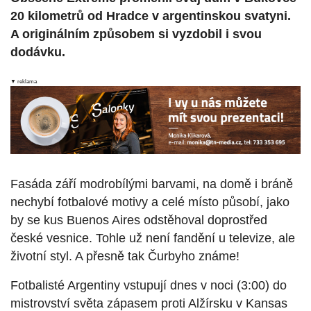
20 kilometrů od Hradce v argentinskou svatyni.
A originálním způsobem si vyzdobil i svou
dodávku.
▼ reklama
Fasáda září modrobílými barvami, na domě i bráně
nechybí fotbalové motivy a celé místo působí, jako
by se kus Buenos Aires odstěhoval doprostřed
české vesnice. Tohle už není fandění u televize, ale
životní styl. A přesně tak Čurbyho známe!
Fotbalisté Argentiny vstupují dnes v noci (3:00) do
mistrovství světa zápasem proti Alžírsku v Kansas