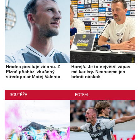
Hradec posiluje zálohu. Z
Horejš: Je to největší zápas
Plzně přichází zkušený
mé kariéry. Nechceme jen
středopolař Matěj Valenta
bránit náskok
SOUTĚŽE
FOTBAL