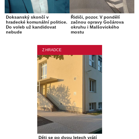
Doksanský skončí v
Řidiči, pozor. V pondělí
hradecké komunální politice.
začnou opravy Gočárova
Do voleb už kandidovat
okruhu i Malšovického
nebude
mostu
Z HRADCE
Děti se po dvou letech vrátí