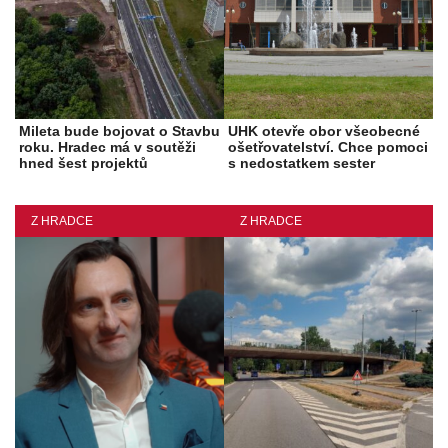
Mileta bude bojovat o Stavbu
UHK otevře obor všeobecné
roku. Hradec má v soutěži
ošetřovatelství. Chce pomoci
hned šest projektů
s nedostatkem sester
Z HRADCE
Z HRADCE