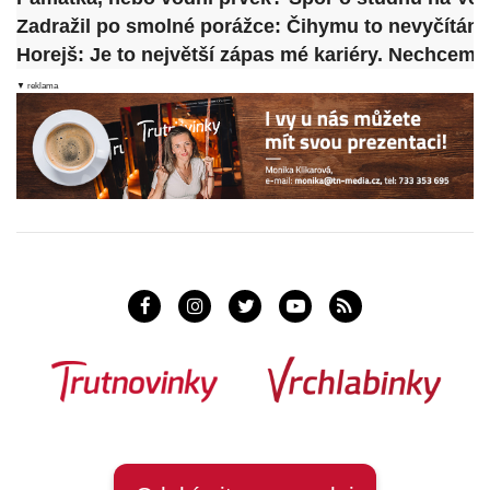
Zadražil po smolné porážce: Čihymu to nevyčítám. 
Horejš: Je to největší zápas mé kariéry. Nechceme
▼ reklama