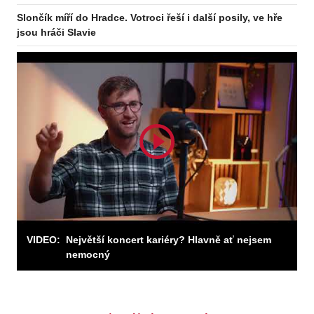
Slončík míří do Hradce. Votroci řeší i další posily, ve hře
jsou hráči Slavie
Odebírejte zpravodaj
Odebírat
VIDEO:
Největší koncert kariéry? Hlavně ať nejsem
nemocný