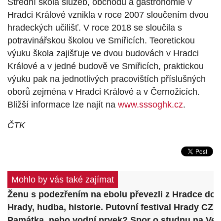
Střední škola služeb, obchodu a gastronomie v
Hradci Králové vznikla v roce 2007 sloučením dvou
hradeckých učilišť. V roce 2018 se sloučila s
potravinářskou školou ve Smiřicích. Teoretickou
výuku škola zajišťuje ve dvou budovách v Hradci
Králové a v jedné budově ve Smiřicích, praktickou
výuku pak na jednotlivých pracovištích příslušných
oborů zejména v Hradci Králové a v Černožicích.
Bližší informace lze najít na
www.sssoghk.cz
.
ČTK
Mohlo by vás také zajímat
Ženu s podezřením na ebolu převezli z Hradce do P
Hrady, hudba, historie. Putovní festival Hrady CZ
Památka, nebo vodní prvek? Spor o studnu na Vel