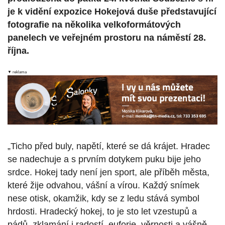
je k vidění expozice Hokejová duše představující
fotografie na několika velkoformátových
panelech ve veřejném prostoru na náměstí 28.
října.
▼ reklama
„Ticho před buly, napětí, které se dá krájet. Hradec
se nadechuje a s prvním dotykem puku bije jeho
srdce. Hokej tady není jen sport, ale příběh města,
které žije odvahou, vášní a vírou. Každý snímek
nese otisk, okamžik, kdy se z ledu stává symbol
hrdosti. Hradecký hokej, to je sto let vzestupů a
pádů, zklamání i radostí, euforie, věrnosti a vášně.