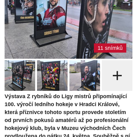
11 snímků
+
Výstava Z rybníků do Ligy mistrů připomínající
100. výročí ledního hokeje v Hradci Králové,
která příznivce tohoto sportu provede stoletím
od prvních pokusů amatérů až po profesionální
hokejový klub, byla v Muzeu východních Čech
prodloužena do pátku 24. května. Souběžně s ní