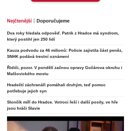
Nejčtenější
Doporučujeme
Dva roky hledala odpověď. Patrik z Hradce má syndrom,
který postihl jen 250 lidí
Kauza podvodu za 46 milionů: Policie zajistila část peněz,
SNHK podává trestní oznámení
Řidiči, pozor. V pondělí začnou opravy Gočárova okruhu i
Malšovického mostu
Hradečtí záchranáři pomáhali druhým, teď pomoc
potřebuje jejich syn
Slončík míří do Hradce. Votroci řeší i další posily, ve hře
jsou hráči Slavie