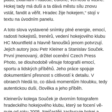
Hokej tady má duši a ta dává městu sílu znovu
vstát, fandit a věřit. Hradec žije hokejem,“ stojí v
textu na úvodním panelu.
A toto slova vystavené snímky plné energie, emocí,
radosti hokejistů, trenérů, vedení hokejového klubu
HC Mountfield a hlavně fanoušků jenom potvrzují.
Jejich autory jsou Petr Kleiner a Stanislav Souček.
První jmenovaný, držitel ocenění Czech Press
Photo, se dlouhodobě věnuje fotografii emocí,
sportu a lidských příběhů. Jeho práce spojuje
dokumentární přesnost s citlivostí k detailu. V
obraech hledá to, co dává momentům hloubku, tedy
autentickou duši, člověka a jeho příběh.
Kleinerův kolega Souček je dvorním fotografem
hradeckého hokejového klubu, který se focení vě-
nuje od roku 2005. Nejčastěji zachycuje hokej a