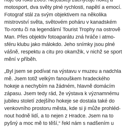
motosport, dva světy plné rychlosti, napětí a emocí.
Fotograf stál za svým objektivem na několika
mistrovství světa, světovém poháru v kanadském
To-rontu či na legendární Tourist Trophy na ostrově
Man. Přes objektiv fotoaparátu zná hráče i atmo-
sféru klubu jako málokdo. Jeho snímky jsou plné
vášně, respektu a citu pro okamžik, v nichž se sport
mění v příběh.
„Byl jsem se podívat na výstavu v muzeu a nadchla
mě. Jsem totiž velkým fanouškem hradeckého
hokeje a nechybím na žádném, hlavně domácím
zápasu. Jsem tedy rád, že výstava k významnému
jubileu století zdejšího hokeje se dostala také do
venkovního prostoru města, kde si ji může prohléd-
nout hodně lidí, a to nejen z Hradce. Jsem na to
pyšný a moc mě to těší,“ řekl nám s nadšením u