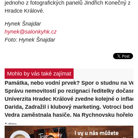
jednoho z fotografických panelů Jindřich Konečný z
Hradce Králové.
Hynek Šnajdar
hynek@salonkyhk.cz
Foto: Hynek Šnajdar
Mohlo by vás také zajímat
Památka, nebo vodní prvek? Spor o studnu na Vel
Správu nemovitostí po rezignaci ředitelky dočasn
Univerzita Hradec Králové zvedne kolejné o inflaci
Darida, Zadražil i klubový marketing. Votroci bodo
Vedra zaměstnala hasiče. Na Rychnovsku hořelo po
▼ reklama