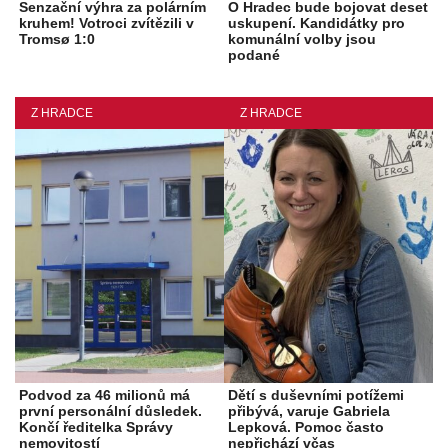
Senzační výhra za polárním
O Hradec bude bojovat deset
kruhem! Votroci zvítězili v
uskupení. Kandidátky pro
Tromsø 1:0
komunální volby jsou
podané
Z HRADCE
Z HRADCE
Podvod za 46 milionů má
Dětí s duševními potížemi
první personální důsledek.
přibývá, varuje Gabriela
Končí ředitelka Správy
Lepková. Pomoc často
nemovitostí
nepřichází včas