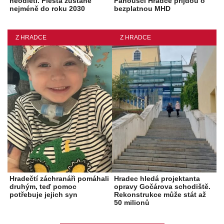
neodletí. Fiesta zůstane
Fanoušci Hradce přijdou o
nejméně do roku 2030
bezplatnou MHD
Z HRADCE
Z HRADCE
Hradečtí záchranáři pomáhali
Hradec hledá projektanta
druhým, teď pomoc
opravy Gočárova schodiště.
potřebuje jejich syn
Rekonstrukce může stát až
50 milionů