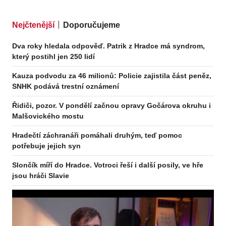
Nejčtenější
Doporučujeme
Dva roky hledala odpověď. Patrik z Hradce má syndrom,
který postihl jen 250 lidí
Kauza podvodu za 46 milionů: Policie zajistila část peněz,
SNHK podává trestní oznámení
Řidiči, pozor. V pondělí začnou opravy Gočárova okruhu i
Malšovického mostu
Hradečtí záchranáři pomáhali druhým, teď pomoc
potřebuje jejich syn
Slončík míří do Hradce. Votroci řeší i další posily, ve hře
jsou hráči Slavie