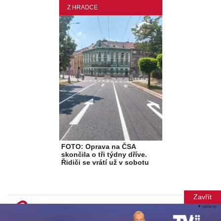
Z HRADCE
FOTO: Oprava na ČSA
skončila o tři týdny dříve.
Řidiči se vrátí už v sobotu
Zavřít
▼ reklama
© Copyright 2012-2026 TN Média s.r.o.