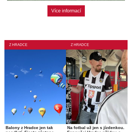
Více informací
Z HRADCE
Z HRADCE
Balony z Hradce jen tak
Na fotbal už jen s jízdenkou.