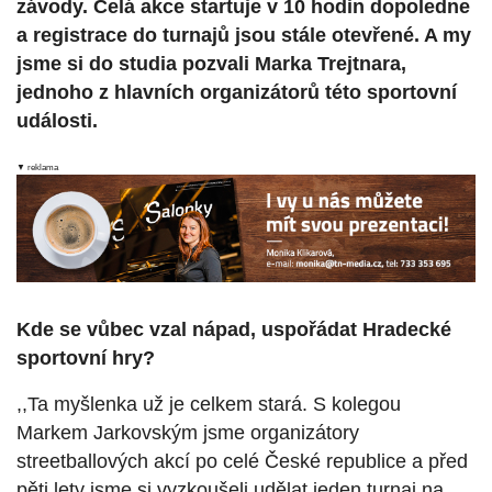
závody. Celá akce startuje v 10 hodin dopoledne
a registrace do turnajů jsou stále otevřené. A my
jsme si do studia pozvali Marka Trejtnara,
jednoho z hlavních organizátorů této sportovní
události.
▼ reklama
Kde se vůbec vzal nápad, uspořádat Hradecké
sportovní hry?
,,Ta myšlenka už je celkem stará. S kolegou
Markem Jarkovským jsme organizátory
streetballových akcí po celé České republice a před
pěti lety jsme si vyzkoušeli udělat jeden turnaj na