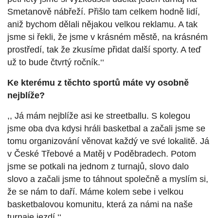
Smetanově nábřeží. Přišlo tam celkem hodně lidí,
aniž bychom dělali nějakou velkou reklamu. A tak
jsme si řekli, že jsme v krásném městě, na krásném
prostředí, tak že zkusíme přidat další sporty. A teď
už to bude čtvrtý ročník.‘‘
Ke kterému z těchto sportů máte vy osobně
nejblíže?
,, Já mám nejblíže asi ke streetballu. S kolegou
jsme oba dva kdysi hráli basketbal a začali jsme se
tomu organizování věnovat každý ve své lokalitě. Já
v České Třebové a Matěj v Poděbradech. Potom
jsme se potkali na jednom z turnajů, slovo dalo
slovo a začali jsme to táhnout společně a myslím si,
že se nám to daří. Máme kolem sebe i velkou
basketbalovou komunitu, která za námi na naše
turnaje jezdí.‘‘