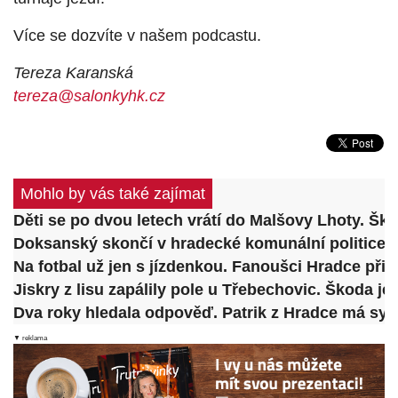
Více se dozvíte v našem podcastu.
Tereza Karanská
tereza@salonkyhk.cz
Mohlo by vás také zajímat
Děti se po dvou letech vrátí do Malšovy Lhoty. Šk
Doksanský skončí v hradecké komunální politice.
Na fotbal už jen s jízdenkou. Fanoušci Hradce př
Jiskry z lisu zapálily pole u Třebechovic. Škoda je 
Dva roky hledala odpověď. Patrik z Hradce má syndr
▼ reklama