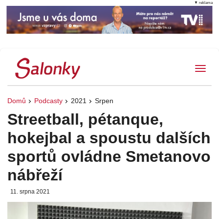
▼ reklama
Tog
Domů
Podcasty
2021
Srpen
Streetball, pétanque,
hokejbal a spoustu dalších
sportů ovládne Smetanovo
nábřeží
11. srpna 2021