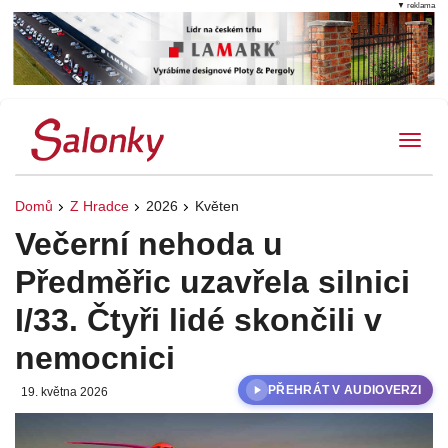
▼ reklama
Tog
Domů
Z Hradce
2026
Květen
Večerní nehoda u
Předměřic uzavřela silnici
I/33. Čtyři lidé skončili v
nemocnici
PŘEHRÁT V AUDIOVERZI
19. května 2026