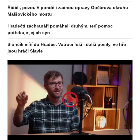
Řidiči, pozor. V pondělí začnou opravy Gočárova okruhu i
Malšovického mostu
Hradečtí záchranáři pomáhali druhým, teď pomoc
potřebuje jejich syn
Slončík míří do Hradce. Votroci řeší i další posily, ve hře
jsou hráči Slavie
Odebírejte zpravodaj