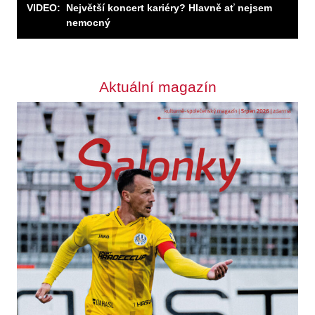
VIDEO:
Největší koncert kariéry? Hlavně ať nejsem
Odebírat
nemocný
Aktuální magazín