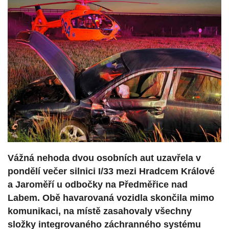
Vážná nehoda dvou osobních aut uzavřela v
pondělí večer silnici I/33 mezi Hradcem Králové
a Jaroměří u odbočky na Předměřice nad
Labem. Obě havarovaná vozidla skončila mimo
komunikaci, na místě zasahovaly všechny
složky integrovaného záchranného systému