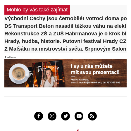
Mohlo by vás také zajímat
Východní Čechy jsou černobílé! Votroci doma poraz
DS Transport Beton nasadil těžkou váhu na elektř
Rekonstrukce ZŠ a ZUŠ Habrmanova je o krok blíž.
Hrady, hudba, historie. Putovní festival Hrady CZ
Z Malšáku na mistrovství světa. Srpnovým Salonk
▼ reklama