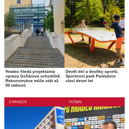
Hradec hledá projektanta
Devět dní a desítky sportů.
opravy Gočárova schodiště.
Sportovní park Pardubice
Rekonstrukce může stát až
slaví deset let
50 milionů
Z HRADCE
FOTBAL