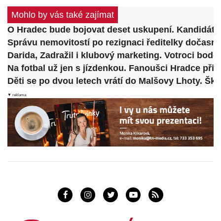
Mohlo by vás také zajímat
O Hradec bude bojovat deset uskupení. Kandidátk
Správu nemovitostí po rezignaci ředitelky dočasn
Darida, Zadražil i klubový marketing. Votroci bodo
Na fotbal už jen s jízdenkou. Fanoušci Hradce př
Děti se po dvou letech vrátí do Malšovy Lhoty. Šk
▼ reklama