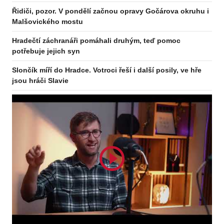
Řidiči, pozor. V pondělí začnou opravy Gočárova okruhu i
Malšovického mostu
Hradečtí záchranáři pomáhali druhým, teď pomoc
potřebuje jejich syn
Slončík míří do Hradce. Votroci řeší i další posily, ve hře
jsou hráči Slavie
Odebírejte zpravodaj
Odebírat