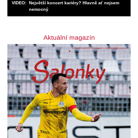
VIDEO:
Největší koncert kariéry? Hlavně ať nejsem
nemocný
Aktuální magazín