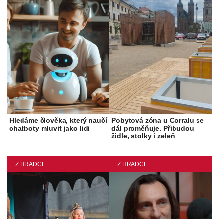
Hledáme člověka, který naučí
Pobytová zóna u Corralu se
chatboty mluvit jako lidi
dál proměňuje. Přibudou
židle, stolky i zeleň
Z HRADCE
Z HRADCE