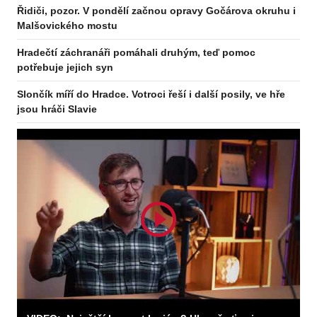
Řidiči, pozor. V pondělí začnou opravy Gočárova okruhu i
Odebírejte zpravodaj
Malšovického mostu
Hradečtí záchranáři pomáhali druhým, teď pomoc
potřebuje jejich syn
Odebírat
Slončík míří do Hradce. Votroci řeší i další posily, ve hře
jsou hráči Slavie