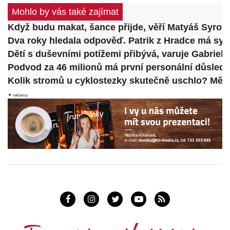
Mohlo by vás také zajímat
Když budu makat, šance přijde, věří Matyáš Syrov
Dva roky hledala odpověď. Patrik z Hradce má syndr
Dětí s duševními potížemi přibývá, varuje Gabrie
Podvod za 46 milionů má první personální důslede
Kolik stromů u cyklostezky skutečně uschlo? Město
▼ reklama