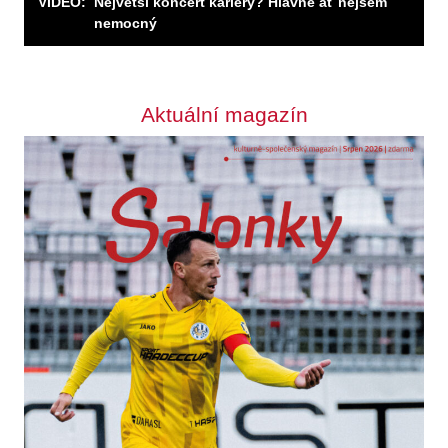
VIDEO:
Největší koncert kariéry? Hlavně ať nejsem
nemocný
Aktuální magazín